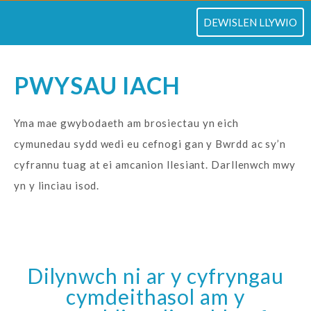
TOGLO
DEWISLEN LLYWIO
PWYSAU IACH
Yma mae gwybodaeth am brosiectau yn eich
cymunedau sydd wedi eu cefnogi gan y Bwrdd ac sy’n
cyfrannu tuag at ei amcanion llesiant. Darllenwch mwy
yn y linciau isod.
Dilynwch ni ar y cyfryngau
cymdeithasol am y