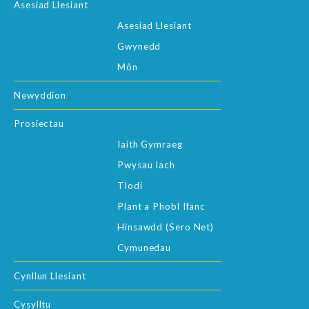
Asesiad Llesiant
Asesiad Llesiant
Gwynedd
Môn
Newyddion
Prosiectau
Iaith Gymraeg
Pwysau Iach
Tlodi
Plant a Phobl Ifanc
Hinsawdd (Sero Net)
Cymunedau
Cynllun Llesiant
Cysylltu