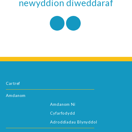
newyddion diweddaraf
Cartref
Amdanom
Amdanom Ni
Cyfarfodydd
Adroddiadau Blynyddol