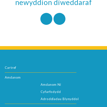
newyddion diweddaraf
Cartref
Amdanom
Amdanom Ni
Cyfarfodydd
Adroddiadau Blynyddol