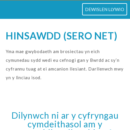
TOGLO
DEWISLEN LLYWIO
HINSAWDD (SERO NET)
Yma mae gwybodaeth am brosiectau yn eich
cymunedau sydd wedi eu cefnogi gan y Bwrdd ac sy’n
cyfrannu tuag at ei amcanion llesiant. Darllenwch mwy
yn y linciau isod.
Dilynwch ni ar y cyfryngau
cymdeithasol am y