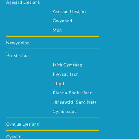
Asesiad Llesiant
Asesiad Llesiant
Gwynedd
Môn
Newyddion
Prosiectau
Iaith Gymraeg
Pwysau Iach
Tlodi
Plant a Phobl Ifanc
Hinsawdd (Sero Net)
Cymunedau
Cynllun Llesiant
Cysylltu