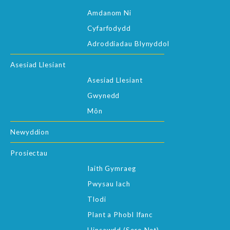
Amdanom Ni
Cyfarfodydd
Adroddiadau Blynyddol
Asesiad Llesiant
Asesiad Llesiant
Gwynedd
Môn
Newyddion
Prosiectau
Iaith Gymraeg
Pwysau Iach
Tlodi
Plant a Phobl Ifanc