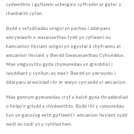
cydweithio i gyflawni uchelgais cyffredin ar gyfer y
rhanbarth cyfan.
Bydd y sefydliadau unigol yn parhau i ddarparu
amrywiaeth o wasanaethau fydd yn cyflawni eu
hamcanion llesiant unigol yn ogystal â chyfrannu at
amcanion llesiant y Bwrdd Gwasanaethau Cyhoeddus.
Mae ymgysylltu gyda chymunedau yn greiddiol i
lwyddiant y cynllun, ac mae’r Bwrdd yn ymrwymo i
ddarparu arweiniad clir er mwyn cyrraedd ei amcanion.
Mae gennym gymunedau cryf a balch gyda thraddodiad
o helpu’n gilydd a chydweithio. Bydd rôl y cymunedau
hyn yn ganolog wrth gyflawni’r amcanion llesiant sydd
wedi eu nodi yn y cynllun hwn.