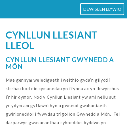
TOGLO
DEWISLEN LLYWIO
CYNLLUN LLESIANT
LLEOL
CYNLLUN LLESIANT GWYNEDD A
MÔN
Mae gennym weledigaeth i weithio gyda’n gilydd i
sicrhau bod ein cymunedau yn ffynnu ac yn llewyrchus
i’r hir dymor. Nod y Cynllun Llesiant yw amlinellu sut
yr ydym am gyflawni hyn a gwneud gwahaniaeth
gwirioneddol i fywydau trigolion Gwynedd a Môn. Fel
darparwyr gwasanaethau cyhoeddus byddwn yn