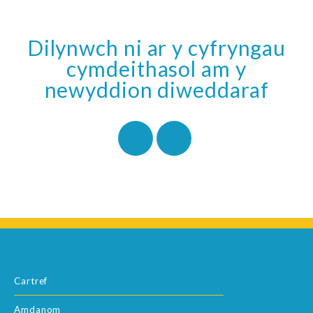
Dilynwch ni ar y cyfryngau
cymdeithasol am y
newyddion diweddaraf
Cartref
Amdanom