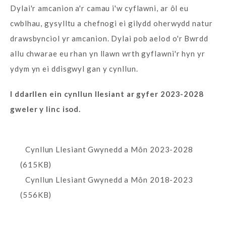
Dylai'r amcanion a'r camau i'w cyflawni, ar ôl eu
cwblhau, gysylltu a chefnogi ei gilydd oherwydd natur
drawsbynciol yr amcanion. Dylai pob aelod o'r Bwrdd
allu chwarae eu rhan yn llawn wrth gyflawni'r hyn yr
ydym yn ei ddisgwyl gan y cynllun.
I ddarllen ein cynllun llesiant ar gyfer 2023-2028
gweler y linc isod.
Cynllun Llesiant Gwynedd a Môn 2023-2028
(615KB)
Cynllun Llesiant Gwynedd a Môn 2018-2023
(556KB)