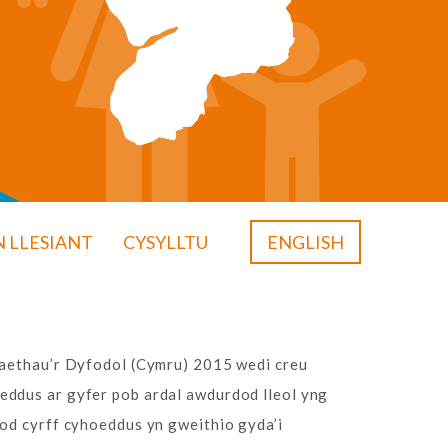
 LLESIANT
CYSYLLTU
ENGLISH
aethau’r Dyfodol (Cymru) 2015 wedi creu
dus ar gyfer pob ardal awdurdod lleol yng
od cyrff cyhoeddus yn gweithio gyda’i