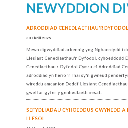
NEWYDDION D
ADRODDIAD CENEDLAETHAU'R DYFODOL
30 Ebrill 2025
Mewn digwyddiad arbennig yng Nghaerdydd i dda
Llesiant Cenedlaethau'r Dyfodol, cyhoeddodd 
Cenedlaethau’r Dyfodol Cymru ei Adroddiad Ce
adroddiad yn herio 'r rhai sy'n gwneud penderfy
wireddu amcanion Deddf Llesiant Cenedlaethau
gwell ar gyfer y genhedlaeth nesaf.
SEFYDLIADAU CYHOEDDUS GWYNEDD A 
LLESOL