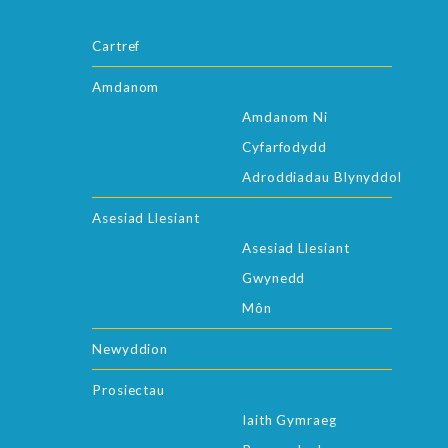
Cartref
Amdanom
Amdanom Ni
Cyfarfodydd
Adroddiadau Blynyddol
Asesiad Llesiant
Asesiad Llesiant
Gwynedd
Môn
Newyddion
Prosiectau
Iaith Gymraeg