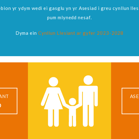
ion yr ydym wedi ei gasglu yn yr Asesiad i greu cynllun lle
pum mlynedd nesaf.
Dyma ein
Cynllun Llesiant ar gyfer 2023-2028
IANT
ASE
D