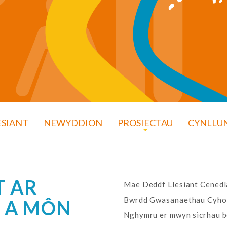
ESIANT
NEWYDDION
PROSIECTAU
CYNLLUN
T AR
Mae Deddf Llesiant Cenedl
Bwrdd Gwasanaethau Cyhoed
 A MÔN
Nghymru er mwyn sicrhau b