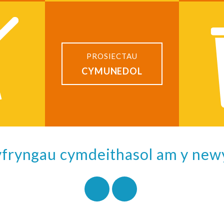
PROSIECTAU
CYMUNEDOL
cyfryngau cymdeithasol am y ne