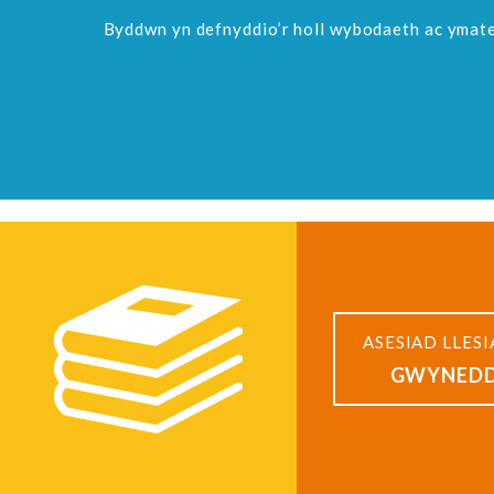
Byddwn yn defnyddio’r holl wybodaeth ac ymateb
ASESIAD LLES
GWYNED