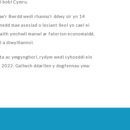
 i bobl Cymru.
e'r Bwrdd wedi rhannu'r ddwy sir yn 14
nedd mae asesiad o lesiant lleol yn cael ei
aith ymchwil manwl ar faterion economaidd,
 a diwylliannol.
ata ac ymgynghori, rydym wedi cyhoeddi ein
r 2022. Gallwch ddarllen y dogfennau yma: