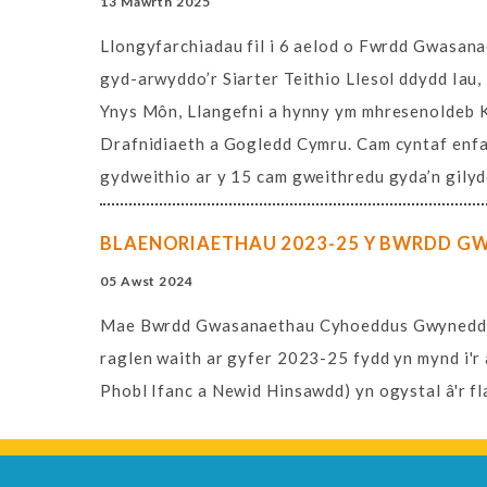
13 Mawrth 2025
Llongyfarchiadau fil i 6 aelod o Fwrdd Gwasa
gyd-arwyddo’r Siarter Teithio Llesol ddydd Ia
Ynys Môn, Llangefni a hynny ym mhresenoldeb K
Drafnidiaeth a Gogledd Cymru. Cam cyntaf enfaw
gydweithio ar y 15 cam gweithredu gyda’n gilyd
BLAENORIAETHAU 2023-25 Y BWRDD 
05 Awst 2024
Mae Bwrdd Gwasanaethau Cyhoeddus Gwynedd a
raglen waith ar gyfer 2023-25 fydd yn mynd i'r af
Phobl Ifanc a Newid Hinsawdd) yn ogystal â'r f