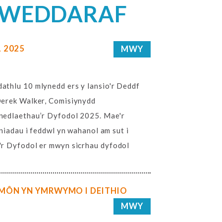
IWEDDARAF
 2025
MWY
thlu 10 mlynedd ers y lansio'r Deddf
Derek Walker, Comisiynydd
nedlaethau’r Dyfodol 2025. Mae'r
niadau i feddwl yn wahanol am sut i
'r Dyfodol er mwyn sicrhau dyfodol
MÔN YN YMRWYMO I DEITHIO
MWY