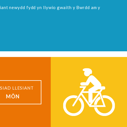
siant newydd fydd yn llywio gwaith y Bwrdd am y
SIAD LLESIANT
MÔN