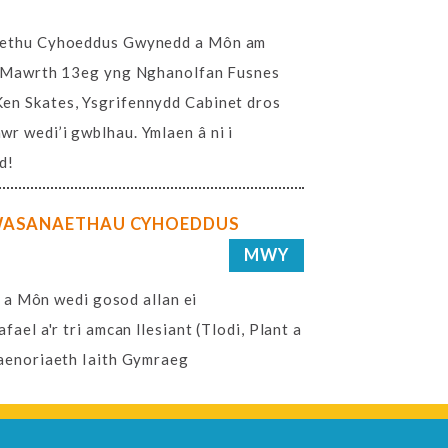
naethu Cyhoeddus Gwynedd a Môn am
u, Mawrth 13eg yng Nghanolfan Fusnes
en Skates, Ysgrifennydd Cabinet dros
r wedi’i gwblhau. Ymlaen â ni i
d!
GWASANAETHAU CYHOEDDUS
MWY
 Môn wedi gosod allan ei
ael a'r tri amcan llesiant (Tlodi, Plant a
laenoriaeth Iaith Gymraeg