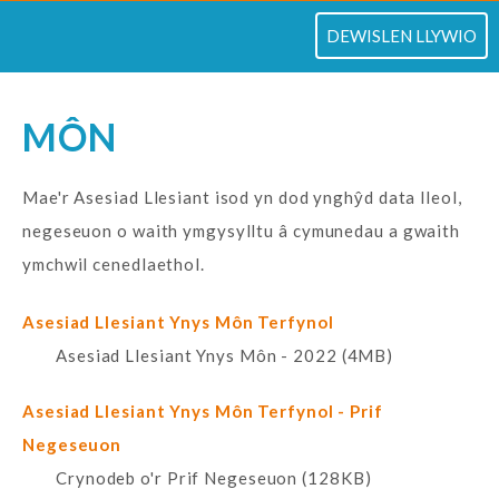
TOGLO
DEWISLEN LLYWIO
MÔN
Mae'r Asesiad Llesiant isod yn dod ynghŷd data lleol,
negeseuon o waith ymgysylltu â cymunedau a gwaith
ymchwil cenedlaethol.
Asesiad Llesiant Ynys Môn Terfynol
Asesiad Llesiant Ynys Môn - 2022 (4MB)
Asesiad Llesiant Ynys Môn Terfynol - Prif
Negeseuon
Crynodeb o'r Prif Negeseuon (128KB)