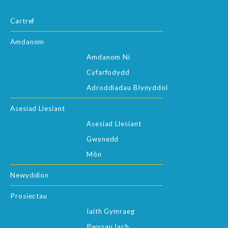
Cartref
Amdanom
Amdanom Ni
Cyfarfodydd
Adroddiadau Blynyddol
Asesiad Llesiant
Asesiad Llesiant
Gwynedd
Môn
Newyddion
Prosiectau
Iaith Gymraeg
Pwysau Iach