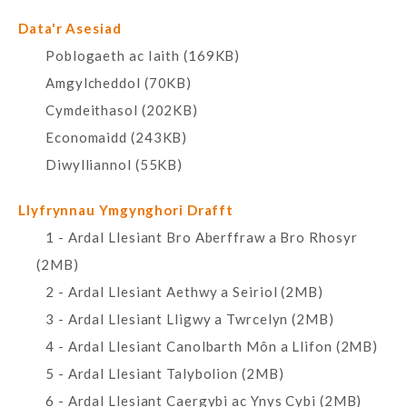
Data'r Asesiad
Poblogaeth ac Iaith (169KB)
Amgylcheddol (70KB)
Cymdeithasol (202KB)
Economaidd (243KB)
Diwylliannol (55KB)
Llyfrynnau Ymgynghori Drafft
1 - Ardal Llesiant Bro Aberffraw a Bro Rhosyr
(2MB)
2 - Ardal Llesiant Aethwy a Seiriol (2MB)
3 - Ardal Llesiant Lligwy a Twrcelyn (2MB)
4 - Ardal Llesiant Canolbarth Môn a Llifon (2MB)
5 - Ardal Llesiant Talybolion (2MB)
6 - Ardal Llesiant Caergybi ac Ynys Cybi (2MB)