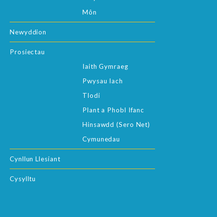
Môn
Newyddion
Prosiectau
Iaith Gymraeg
Pwysau Iach
Tlodi
Plant a Phobl Ifanc
Hinsawdd (Sero Net)
Cymunedau
Cynllun Llesiant
Cysylltu