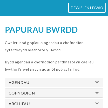
TOGLO
DEWISLEN LLYWIO
PAPURAU BWRDD
Gweler isod gopïau o agendau a chofnodion
cyfarfodydd blaenorol y Bwrdd.
Bydd agendau a chofnodion perthnasol yn cael eu
lwytho i’r wefan cyn ac ar ôl pob cyfarfod.
AGENDAU
COFNODION
ARCHIFAU