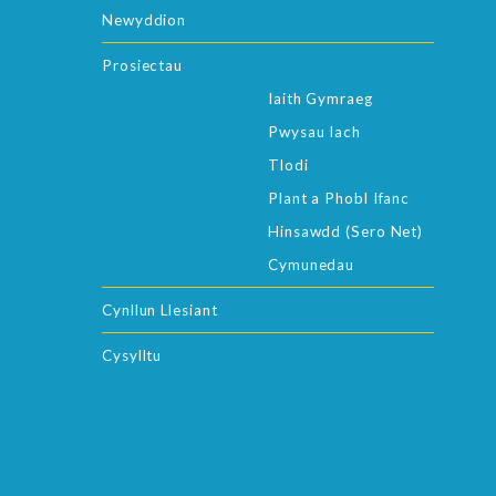
Newyddion
Prosiectau
Iaith Gymraeg
Pwysau Iach
Tlodi
Plant a Phobl Ifanc
Hinsawdd (Sero Net)
Cymunedau
Cynllun Llesiant
Cysylltu