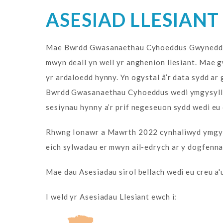
ASESIAD LLESIANT 
Mae Bwrdd Gwasanaethau Cyhoeddus Gwynedd a Mô
mwyn deall yn well yr anghenion llesiant. Mae g
yr ardaloedd hynny. Yn ogystal â’r data sydd ar
Bwrdd Gwasanaethau Cyhoeddus wedi ymgysylltu’
sesiynau hynny a’r prif negeseuon sydd wedi eu
Rhwng Ionawr a Mawrth 2022 cynhaliwyd ymgyngh
eich sylwadau er mwyn ail-edrych ar y dogfenna
Mae dau Asesiadau sirol bellach wedi eu creu a'
I weld yr Asesiadau Llesiant ewch i: