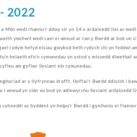
- 2022
n wedi rhannu’r ddwy sir yn 14 o ardaloedd llai ac wedi 
waith ymchwil wedi cael ei wneud ar ran y Bwrdd ar bob un o
 gael rydym hefyd eisiau gwybod beth rydych chi yn feddwl am
n helaeth efo’n cymunedau yn ystod y misoedd diwethaf ac 
 cyfleu am gyflwr llesiant ein cymunedau.
oriad ar y llyfrynnau drafft. Hoffai'r Bwrdd ddiolch i ba
u i wneud yn siŵr eu bod yn adlewyrchu llesiant ardaloedd 
u cyhoeddi ac byddent yn helpu'r Bwrdd i gynllunio ei flaeno