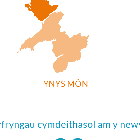
YNYS MÔN
cyfryngau cymdeithasol am y ne