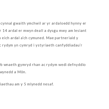
cynnal gwaith ymchwil ar yr ardaloedd hynny er
’r 14 ardal er mwyn deall a dysgu mwy am lesiant
 eich ardal a’ch cymuned. Mae partneriaid y
rydym yn cymryd i ystyriaeth canfyddiadau’r
wb wnaeth gymryd rhan ac rydym wedi defnyddio
Gwynedd a Môn.
riaethau am y 5 mlynedd nesaf.